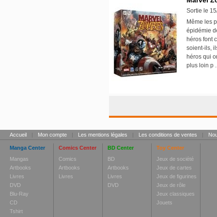
Marvel Z
Sortie le 1
Même les p
épidémie de
héros font 
soient-ils, 
héros qui o
plus loin p 
Accueil
|
Mon compte
|
Les mentions légales
|
Les conditions de ventes
|
Nou
Manga Center
Comics Center
BD Center
Toy Center
Mangas
Comics
BD
Jeux de société
Artbooks
Artbooks
Artbooks
Jeux de cartes
Livres
Livres
Livres
Jeux de figurines
DVD
DVD
Jeux de rôle
Blu-Ray
Jeux classiques
CD
Jouets
Tshirt