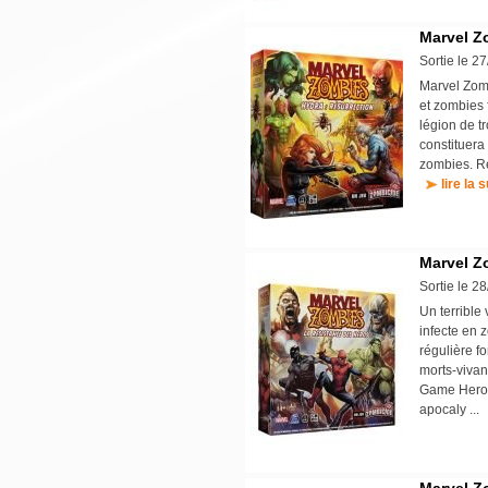
Marvel Z
Sortie le 2
Marvel Zomb
et zombies 
légion de t
constituera
zombies. Re
lire la s
Marvel Z
Sortie le 2
Un terrible
infecte en 
régulière f
morts-vivan
Game Hero's
apocaly ..