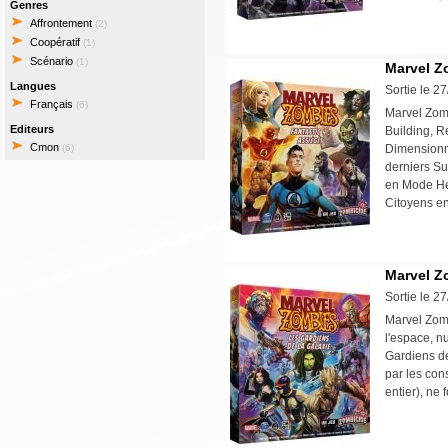
Genres
Affrontement
(2)
Coopératif
(1)
Scénario
(1)
Marvel Zo
Langues
Sortie le 2
Français
(6)
Marvel Zomb
Editeurs
Building, R
Cmon
(6)
Dimensionne
derniers Su
en Mode Hé
Citoyens en
Marvel Zo
Sortie le 2
Marvel Zom
l'espace, nu
Gardiens de 
par les con
entier), ne