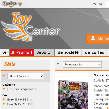
Pseudo :
Mon co
Promo !
Jeux ...
de société
de cartes
Série
Tri :
Marvel Zo
Sortie le 2
Catégorie
Marvel Zomb
[TC]
Jeux de figurines
(6)
Sinister Si
deux group
Prix
une équipe
Entre 37 € et 55 €
(5)
à 6 personn
Entre 92 € et 110 €
(1)
des m ...