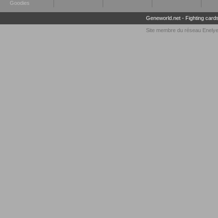
Goodies
Geneworld.net
-
Fighting card
Site membre du réseau
Enely