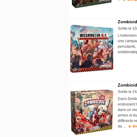
Zombicid
Sortie le 1
L'extension
une campagn
percutants,
emblémati
Zombicide
Sortie le 2
Dans Zombic
endossent l
dans un mon
armes et du
différents r
da ...
li