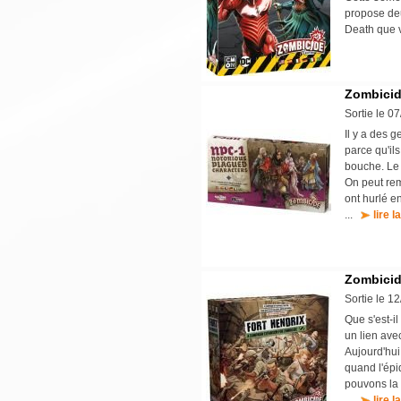
propose de
Death que 
Zombicid
Sortie le 0
Il y a des 
parce qu'il
bouche. Le 
On peut rem
ont hurlé e
...
lire l
Zombicid
Sortie le 1
Que s'est-il
un lien ave
Aujourd'hui
quand l'épi
pouvons la t
...
lire l