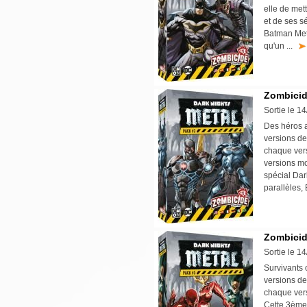
elle de met
et de ses s
Batman Meta
qu'un ...
Zombicid
Sortie le 1
Des héros a
versions de
chaque ver
versions mo
spécial Da
parallèles, 
Zombicid
Sortie le 1
Survivants 
versions de
chaque vers
Cette 3ème 