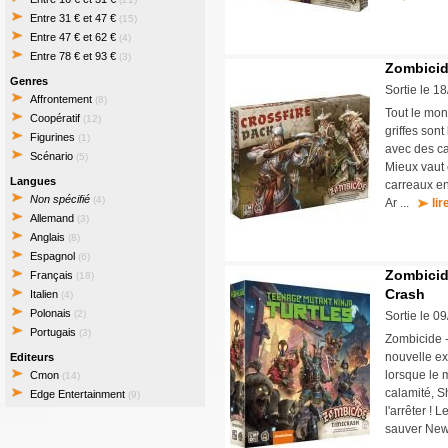
Entre 31 € et 47 €
(15)
Entre 47 € et 62 €
(4)
Entre 78 € et 93 €
(3)
Zombicid
Genres
Sortie le 1
Affrontement
(8)
Tout le mond
Coopératif
(12)
griffes sont
Figurines
(1)
avec des ca
Scénario
(5)
Mieux vaut 
Langues
carreaux en
Non spécifié
(4)
Ar ...
lir
Allemand
(3)
Anglais
(8)
Espagnol
(6)
Zombicid
Français
(18)
Crash
Italien
(4)
Polonais
(2)
Sortie le 0
Portugais
(3)
Zombicide -
nouvelle e
Editeurs
lorsque le 
Cmon
(14)
calamité, S
Edge Entertainment
(9)
l'arrêter ! 
sauver New