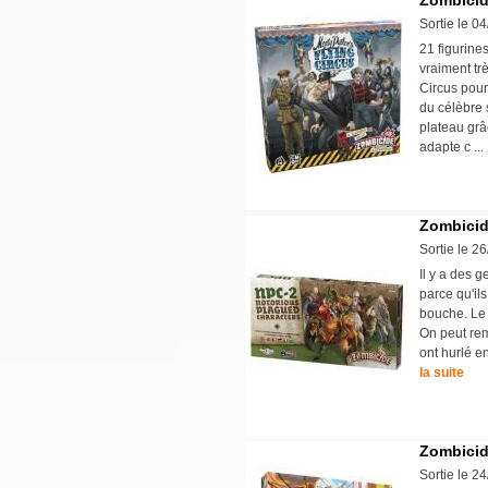
Zombicid
Sortie le 0
21 figurine
vraiment tr
Circus pour
du célèbre 
plateau grâ
adapte c ..
Zombicid
Sortie le 2
Il y a des 
parce qu'il
bouche. Le 
On peut rem
ont hurlé e
la suite
Zombicide
Sortie le 2