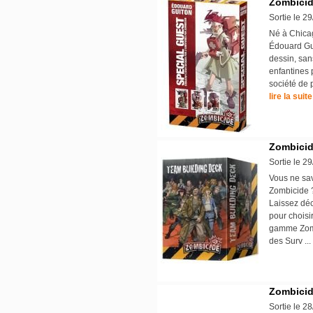
Zombicid
Sortie le 2
Né à Chicag
Édouard Gui
dessin, san
enfantines p
société de 
lire la suite
Zombicid
Sortie le 2
Vous ne sav
Zombicide ?
Laissez déc
pour choisi
gamme Zombi
des Surv .
Zombicid
Sortie le 2