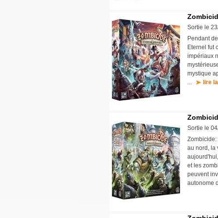
Zombicid
Sortie le 2
Pendant des
Eternel fut
impériaux n'
mystérieuse
mystique ap
...
lire l
Zombicid
Sortie le 0
Zombicide: 
au nord, la 
aujourd'hui
et les zomb
peuvent inv
autonome d