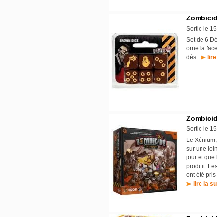
Zombicid
Sortie le 1
Set de 6 D
orne la face
dés
lire
Zombicid
Sortie le 1
Le Xénium, 
sur une loi
jour et que
produit. Le
ont été pris
lire la su