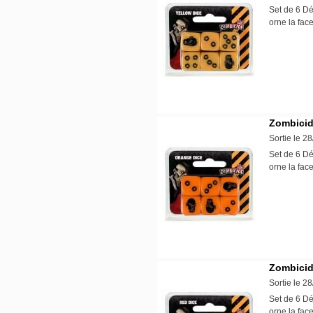
Set de 6 D
orne la fac
Zombicid
Sortie le 2
Set de 6 D
orne la fac
Zombicid
Sortie le 2
Set de 6 D
orne la fac