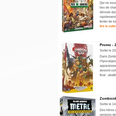
Qui ne voud
lieu de cha
déroule dan
rapidement q
tenter de l
lire la suite
Promo - 
Sortie le 2
Dans Zombic
l'Apocalyps
apparaissen
devront cont
final : abat
Zombicid
Sortie le 1
Des héros a
versions de 