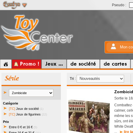
Pseudo :
Mon co
Promo !
Jeux ...
de société
de cartes
Série
Tri :
Zombicid
Sortie le 1
Catégorie
Combattez d
[TC]
Jeux de société
(1)
calmer, cel
[TC]
Jeux de figurines
(22)
même les st
sûrs, ont é
Prix
White Death
Entre 0 € et 16 €
(5)
...
lire l
Entre 16 € et 31 €
(21)