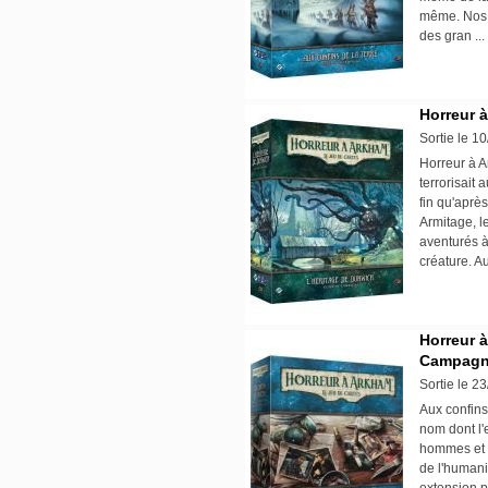
même. Nos 
des gran .
Horreur 
Sortie le 1
Horreur à 
terrorisait 
fin qu'après
Armitage, l
aventurés à
créature. A
Horreur à
Campagn
Sortie le 2
Aux confins
nom dont l'e
hommes et d
de l'humani