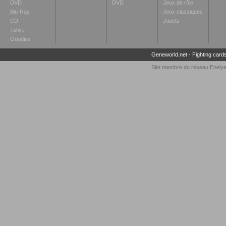
DVD
DVD
Jeux de rôle
Blu-Ray
Jeux classiques
CD
Jouets
Tshirt
Goodies
Geneworld.net
-
Fighting card
Site membre du réseau
Enely