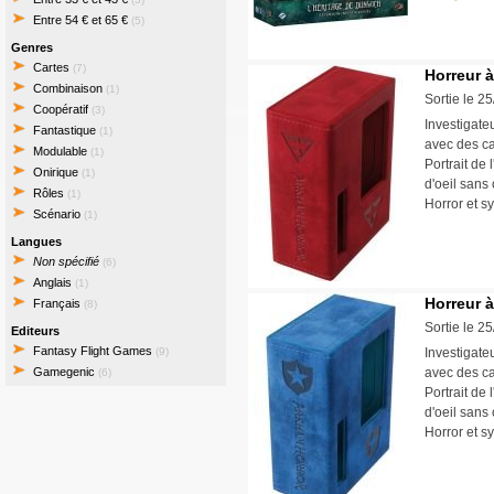
Entre 54 € et 65 €
(5)
Genres
Cartes
(7)
Horreur 
Combinaison
(1)
Sortie le 2
Coopératif
(3)
Investigate
Fantastique
(1)
avec des ca
Modulable
(1)
Portrait de
Onirique
(1)
d'oeil sans 
Rôles
(1)
Horror et s
Scénario
(1)
Langues
Non spécifié
(6)
Anglais
(1)
Horreur 
Français
(8)
Sortie le 2
Editeurs
Fantasy Flight Games
(9)
Investigate
Gamegenic
avec des ca
(6)
Portrait de
d'oeil sans 
Horror et s