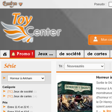
Pseudo :
Mon co
Promo !
Jeux ...
de société
de cartes
Série
Tri :
Horreur à
Sortie le 0
Catégorie
Horreur à A
[TC]
Jeux de société
(1)
monstrueuse
[TC]
Jeux de cartes
(14)
d'horreur n'
le Dr Henry
Prix
soient aven
Entre 11 € et 22 €
(7)
v ...
lire
Entre 33 € et 43 €
(3)