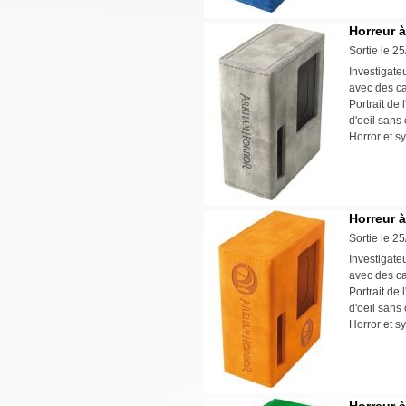
Horreur 
Sortie le 2
Investigate
avec des ca
Portrait de
d'oeil sans 
Horror et s
Horreur 
Sortie le 2
Investigate
avec des ca
Portrait de
d'oeil sans 
Horror et s