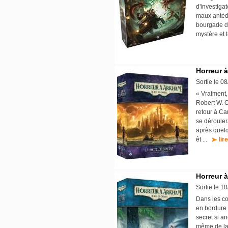
d'investiga
maux antédi
bourgade de
mystère et t
Horreur 
Sortie le 0
« Vraiment,
Robert W. 
retour à Ca
se dérouler
après quelq
êt ...
lir
Horreur 
Sortie le 1
Dans les co
en bordure 
secret si a
même de la p