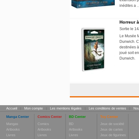
extension 
inédites a 
Horreur 
Sortie le 1
Le Musée Mi
Dunwich. Ce
destinées à
joué soit e
Dunwich.
Accueil
|
Mon compte
|
Les mentions légales
|
Les conditions de ventes
|
Nou
Manga Center
Comics Center
BD Center
Toy Center
Mangas
Comics
BD
Jeux de société
Artbooks
Artbooks
Artbooks
Jeux de cartes
Livres
Livres
Livres
Jeux de figurines