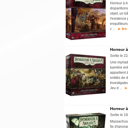
Horreur à A
disparition
objet, un b
l'existence
enquêteurs 
c ...
lire
Horreur à
Sortie le 2
Une myriade
barrière en
appartient 
entités de 
Investigate
Jeu d ...
Horreur à
Sortie le 1
Massachuset
île d'ignor