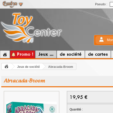
Pseudo :
Mon
Promo !
Jeux ...
de société
de cartes
Jeux de société
Abracada-Broom
Abracada-Broom
19,95
€
Quantité :