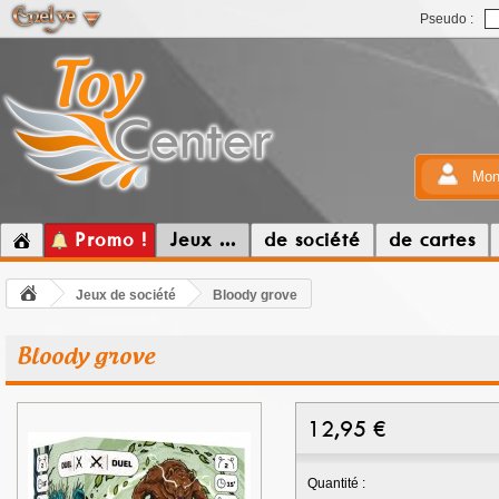
Pseudo :
Mon
Promo !
Jeux ...
de société
de cartes
Jeux de société
Bloody grove
Bloody grove
12,95
€
Quantité :