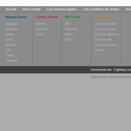
Accueil
|
Mon compte
|
Les mentions légales
|
Les conditions de ventes
|
Nou
Manga Center
Comics Center
BD Center
Toy Center
Mangas
Comics
BD
Jeux de société
Artbooks
Artbooks
Artbooks
Jeux de cartes
Livres
Livres
Livres
Jeux de figurines
DVD
DVD
Jeux de rôle
Blu-Ray
Jeux classiques
CD
Jouets
Tshirt
Goodies
Geneworld.net
-
Fighting ca
Site membre du réseau
Enel