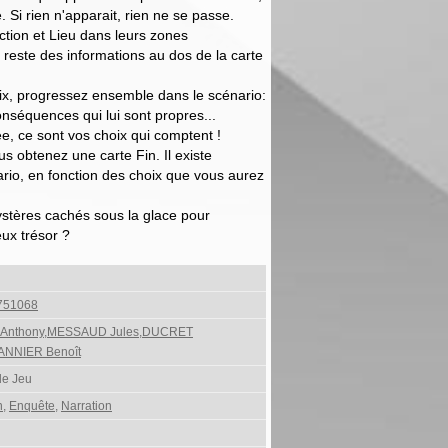
e. Si rien n'apparait, rien ne se passe.
ction et Lieu dans leurs zones
 reste des informations au dos de la carte
oix, progressez ensemble dans le scénario:
nséquences qui lui sont propres...
ée, ce sont vos choix qui comptent !
s obtenez une carte Fin. Il existe
ario, en fonction des choix que vous aurez
stères cachés sous la glace pour
eux trésor ?
751068
Anthony,MESSAUD Jules,DUCRET
ANNIER Benoît
de Jeu
n
,
Enquête
,
Narration