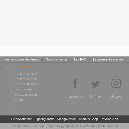
|
Les conditions de ventes
|
Nous contacter
|
Les FAQ
|
Le paiement sécurisé
|
r
Toy Center
Jeux de société
Jeux de cartes
Jeux de figurines
Jeux de rôle
Jeux classiques
Facebook
Twitter
Instagram
Jouets
Geneworld.net
-
Fighting cards
-
Mangavortex
-
Anoukis Shop
-
Pavillon Noir
Site membre du réseau
Enelye
- Copyright © 2014-2026,
Anoukis Multimedia