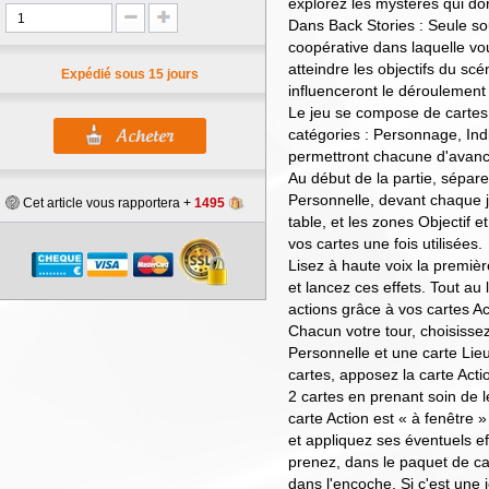
explorez les mystères qui do
Dans Back Stories : Seule so
coopérative dans laquelle v
atteindre les objectifs du scé
Expédié sous 15 jours
influenceront le déroulement d
Le jeu se compose de cartes 
catégories : Personnage, Indic
permettront chacune d'avanc
Au début de la partie, sépare
Personnelle, devant chaque 
Cet article vous rapportera +
1495
table, et les zones Objectif 
vos cartes une fois utilisées.
Lisez à haute voix la première
et lancez ces effets. Tout au 
actions grâce à vos cartes Ac
Chacun votre tour, choisisse
Personnelle et une carte Li
cartes, apposez la carte Acti
2 cartes en prenant soin de le
carte Action est « à fenêtre » 
et appliquez ses éventuels eff
prenez, dans le paquet de ca
dans l'encoche. Si c'est une 