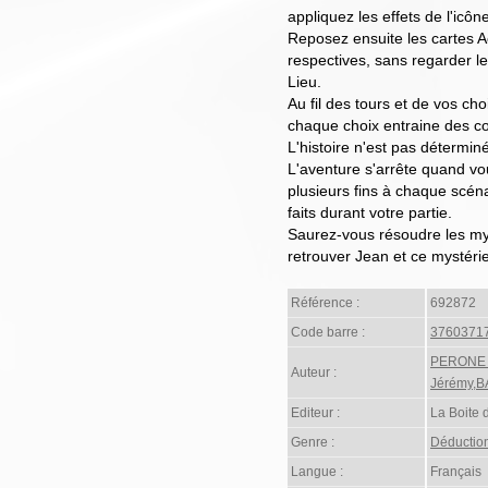
appliquez les effets de l'icôn
Reposez ensuite les cartes A
respectives, sans regarder le
Lieu.
Au fil des tours et de vos ch
chaque choix entraine des co
L'histoire n'est pas détermin
L'aventure s'arrête quand vou
plusieurs fins à chaque scén
faits durant votre partie.
Saurez-vous résoudre les my
retrouver Jean et ce mystéri
Référence :
692872
Code barre :
3760371
PERONE 
Auteur :
Jérémy,B
Editeur :
La Boite 
Genre :
Déductio
Langue :
Français