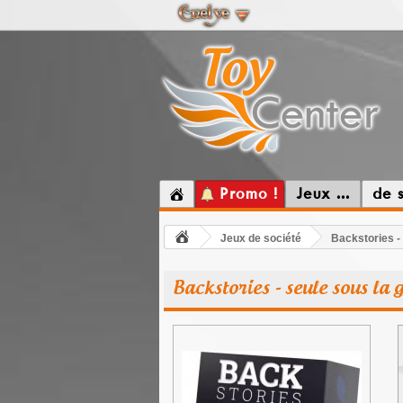
Promo !
Jeux ...
de 
Jeux de société
Backstories -
Backstories - seule sous la 