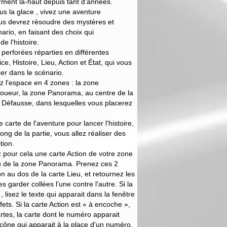
rment là-haut depuis tant d'années.
us la glace , vivez une aventure
ous devrez résoudre des mystères et
nario, en faisant des choix qui
e l'histoire.
perforées réparties en différentes
e, Histoire, Lieu, Action et État, qui vous
er dans le scénario.
z l'espace en 4 zones : la zone
joueur, la zone Panorama, au centre de la
et Défausse, dans lesquelles vous placerez
 carte de l'aventure pour lancer l'histoire,
long de la partie, vous allez réaliser des
tion.
z pour cela une carte Action de votre zone
eu de la zone Panorama. Prenez ces 2
on au dos de la carte Lieu, et retournez les
s garder collées l'une contre l'autre. Si la
, lisez le texte qui apparait dans la fenêtre
ets. Si la carte Action est « à encoche »,
rtes, la carte dont le numéro apparait
icône qui apparait à la place d'un numéro,