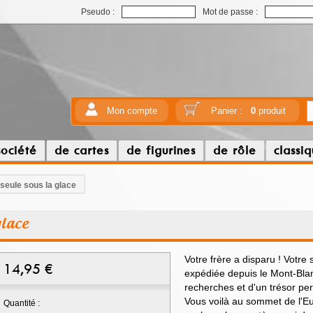
Pseudo :
Mot de passe :
Mon compte
Panier :
0
produit
société
de cartes
de figurines
de rôle
classi
 seule sous la glace
glace
Votre frère a disparu ! Votre 
14,95
€
expédiée depuis le Mont-Blanc
recherches et d'un trésor p
Vous voilà au sommet de l'Eu
Quantité :