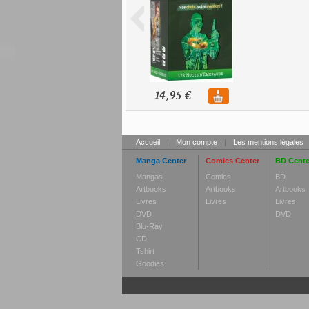
14,95 €
Accueil
|
Mon compte
|
Les mentions légales
Manga Center
Comics Center
BD Cente
Mangas
Comics
BD
Artbooks
Artbooks
Artbooks
Livres
Livres
Livres
DVD
DVD
Blu-Ray
CD
Tshirt
Goodies