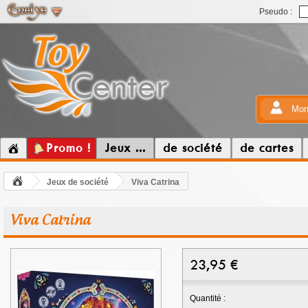
Pseudo :
Mon
Promo !
Jeux ...
de société
de cartes
Jeux de société
Viva Catrina
Viva Catrina
23,95
€
Quantité :