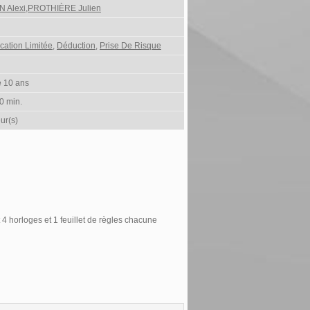
 Alexi,PROTHIÈRE Julien
ation Limitée
,
Déduction
,
Prise De Risque
e 10 ans
0 min.
ur(s)
4 horloges et 1 feuillet de règles chacune