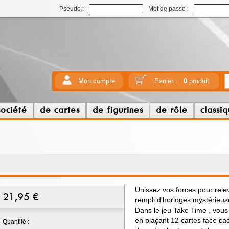
Pseudo :
Mot de passe :
Mon compte
Panier :
0
produit
société
de cartes
de figurines
de rôle
classi
Unissez vos forces pour rele
21,95
€
rempli d'horloges mystérieus
Dans le jeu Take Time , vou
en plaçant 12 cartes face ca
Quantité :