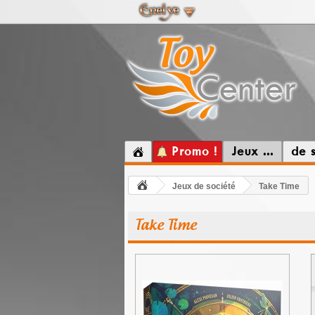
Promo !
Jeux ...
de 
Jeux de société
Take Time
Take Time