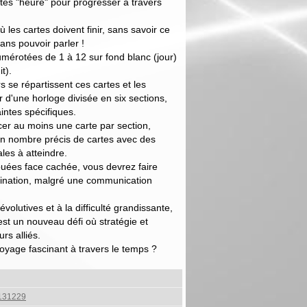
tes "heure" pour progresser à travers
 les cartes doivent finir, sans savoir ce
sans pouvoir parler !
mérotées de 1 à 12 sur fond blanc (jour)
t).
 se répartissent ces cartes et les
r d'une horloge divisée en six sections,
intes spécifiques.
cer au moins une carte par section,
un nombre précis de cartes avec des
es à atteindre.
jouées face cachée, vous devrez faire
rdination, malgré une communication
volutives et à la difficulté grandissante,
st un nouveau défi où stratégie et
rs alliés.
yage fascinant à travers le temps ?
131229