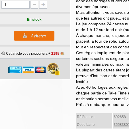
donc des horloges et des car
diverses épreuves.
Mais attention : vous savez où
que les autres ont joué... et 
En stock
Le jeu comporte 24 cartes nu
et de 1 à 12 sur fond noir (nui
À chaque manche, les joueurs
placent, à tour de rôle, autou
tout en respectant des contra
Ces règles impliquent de pla
Cet article vous rapportera +
2195
certaines sections exigeant 
valeurs minimales ou maximal
La plupart des cartes étant 
preuve d'intuition et de coo
limitée.
Avec 40 horloges aux règles é
chaque partie de Take Time e
anticipation seront vos meilleu
Prêts à embarquer pour un vo
Référence :
692658
Code barre :
3558380