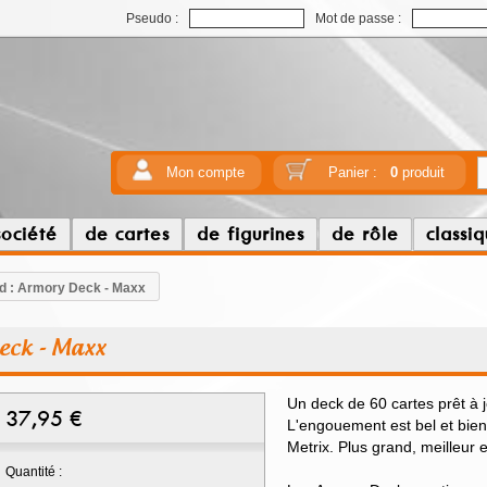
Pseudo :
Mot de passe :
Mon compte
Panier :
0
produit
société
de cartes
de figurines
de rôle
classi
od : Armory Deck - Maxx
eck - Maxx
Un deck de 60 cartes prêt à 
37,95
€
L'engouement est bel et bien l
Metrix. Plus grand, meilleur 
Quantité :