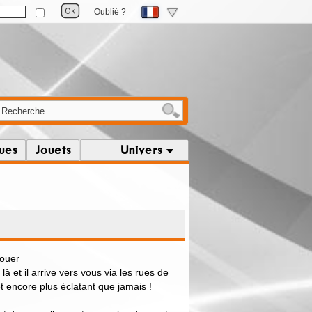
Oublié ?
ques
Jouets
Univers
jouer
à et il arrive vers vous via les rues de
et encore plus éclatant que jamais !