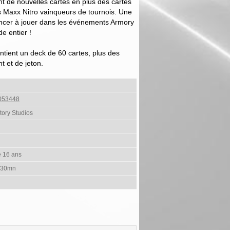
 de nouvelles cartes en plus des cartes
s Maxx Nitro vainqueurs de tournois. Une
cer à jouer dans les événements Armory
e entier !
tient un deck de 60 cartes, plus des
t et de jeton.
053448
ory Studios
e 16 ans
 30mn