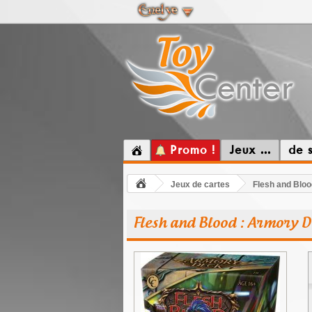
Promo !
Jeux ...
de 
Jeux de cartes
Flesh and Blo
Flesh and Blood : Armory D