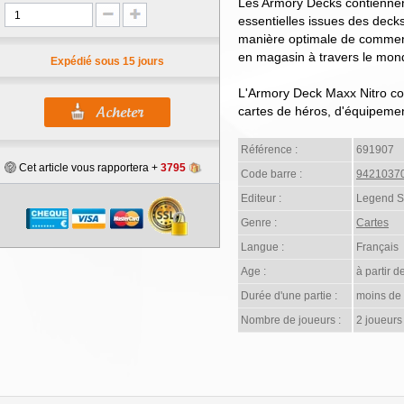
Les Armory Decks contiennent
essentielles issues des deck
manière optimale de commen
en magasin à travers le mond
Expédié sous 15 jours
L'Armory Deck Maxx Nitro con
cartes de héros, d'équipemen
Référence :
691907
Cet article vous rapportera +
3795
Code barre :
9421037
Editeur :
Legend St
Genre :
Cartes
Langue :
Français
Age :
à partir d
Durée d'une partie :
moins de
Nombre de joueurs :
2 joueurs