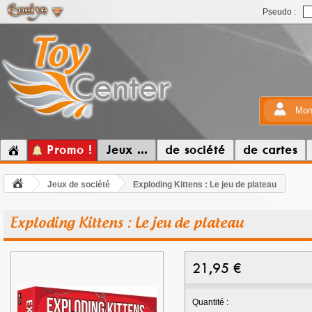
Pseudo :
Mon
Promo !
Jeux ...
de société
de cartes
Jeux de société
Exploding Kittens : Le jeu de plateau
Exploding Kittens : Le jeu de plateau
21,95
€
Quantité :