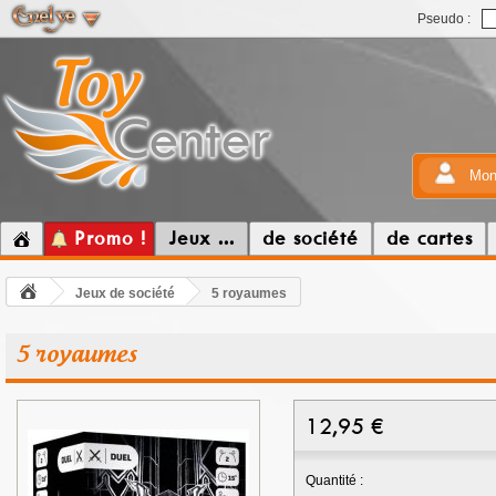
Pseudo :
Mon
Promo !
Jeux ...
de société
de cartes
Jeux de société
5 royaumes
5 royaumes
12,95
€
Quantité :