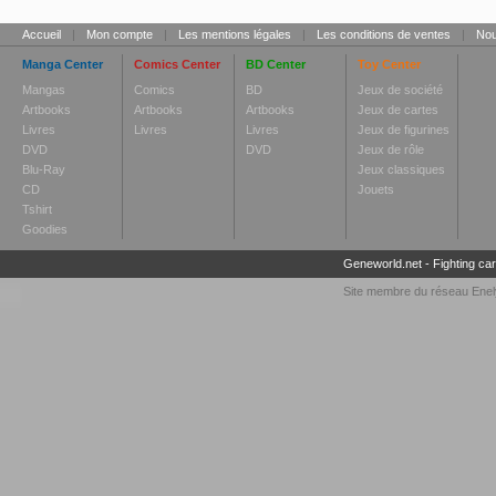
Accueil
|
Mon compte
|
Les mentions légales
|
Les conditions de ventes
|
Nou
Manga Center
Comics Center
BD Center
Toy Center
Mangas
Comics
BD
Jeux de société
Artbooks
Artbooks
Artbooks
Jeux de cartes
Livres
Livres
Livres
Jeux de figurines
DVD
DVD
Jeux de rôle
Blu-Ray
Jeux classiques
CD
Jouets
Tshirt
Goodies
Geneworld.net
-
Fighting ca
Site membre du réseau
Enel