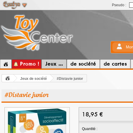
Pseudo :
Mon
Promo !
Jeux ...
de société
de cartes
Jeux de société
#Distavie junior
#Distavie junior
18,95
€
Quantité :