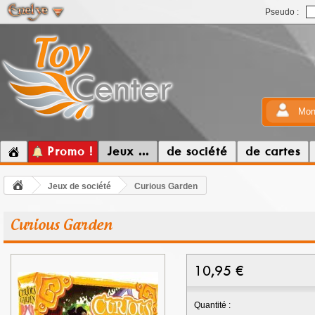
Pseudo :
Mon
Promo !
Jeux ...
de société
de cartes
Jeux de société
Curious Garden
Curious Garden
10,95
€
Quantité :