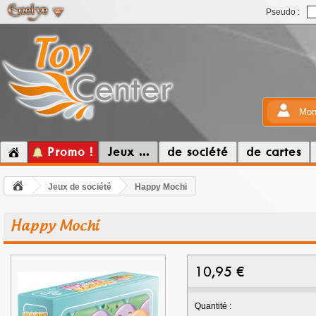
Pseudo :
Mon
Promo !
Jeux ...
de société
de cartes
Jeux de société
Happy Mochi
Happy Mochi
10,95
€
Quantité :