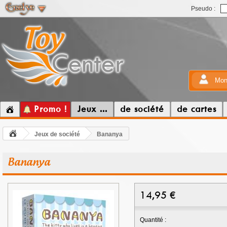
Pseudo :
Mon
Promo !
Jeux ...
de société
de cartes
Jeux de société
Bananya
Bananya
14,95
€
Quantité :