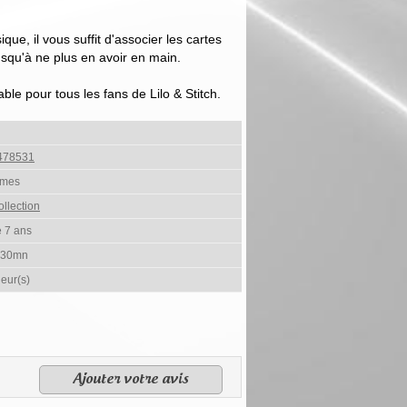
ue, il vous suffit d'associer les cartes
squ'à ne plus en avoir en main.
ble pour tous les fans de Lilo & Stitch.
478531
ames
llection
e 7 ans
 30mn
ueur(s)
Ajouter votre avis