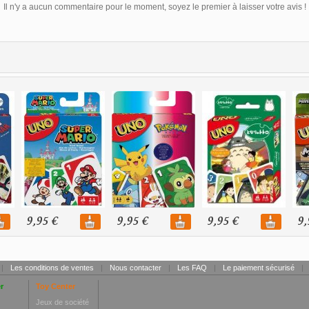
Il n'y a aucun commentaire pour le moment, soyez le premier à laisser votre avis !
9,95 €
9,95 €
9,95 €
9,
|
Les conditions de ventes
|
Nous contacter
|
Les FAQ
|
Le paiement sécurisé
|
r
Toy Center
Jeux de société