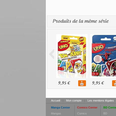
Produits de la même série
9,95 €
9,95 €
Accueil
|
Mon compte
|
Les mentions légales
Manga Center
Comics Center
BD Cente
Mangas
Comics
BD