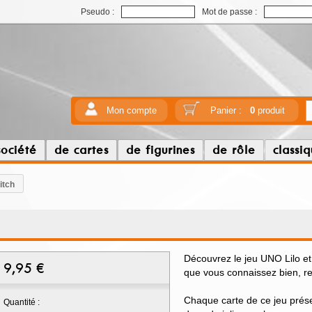
Pseudo :
Mot de passe :
Mon compte
Panier :
0
produit
société
de cartes
de figurines
de rôle
classi
itch
Découvrez le jeu UNO Lilo et 
9,95
€
que vous connaissez bien, rev
Chaque carte de ce jeu pré
Quantité :