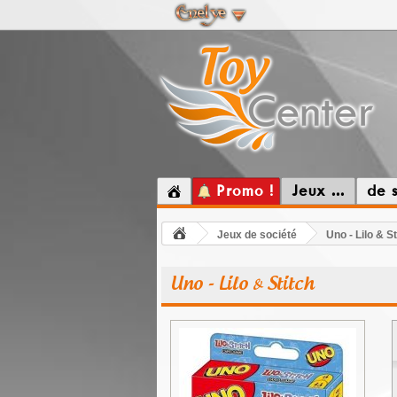
Promo !
Jeux ...
de 
Jeux de société
Uno - Lilo & St
Uno - Lilo & Stitch