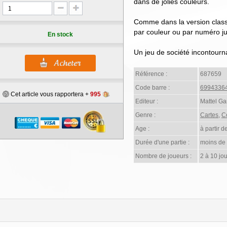
dans de jolies couleurs.
Comme dans la version classiq
par couleur ou par numéro ju
En stock
Un jeu de société incontourna
Référence :
687659
Code barre :
6994336
Cet article vous rapportera +
995
Editeur :
Mattel G
Genre :
Cartes
,
Co
Age :
à partir d
Durée d'une partie :
moins de
Nombre de joueurs :
2 à 10 jo