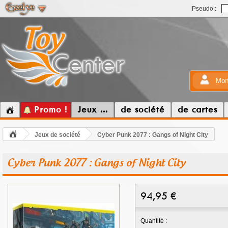
Pseudo :
Mon
Promo !
Jeux ...
de société
de cartes
Jeux de société
Cyber Punk 2077 : Gangs of Night City
Cyber Punk 2077 : Gangs of Night City
94,95
€
Quantité :