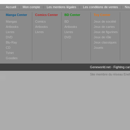
Accueil
|
Mon compte
|
Les mentions légales
|
Les conditions de ventes
|
Nou
Manga Center
Comics Center
BD Center
Toy Center
Mangas
Comics
BD
Jeux de société
Artbooks
Artbooks
Artbooks
Jeux de cartes
Livres
Livres
Livres
Jeux de figurines
DVD
DVD
Jeux de rôle
Blu-Ray
Jeux classiques
CD
Jouets
Tshirt
Goodies
Geneworld.net
-
Fighting ca
Site membre du réseau
Enel