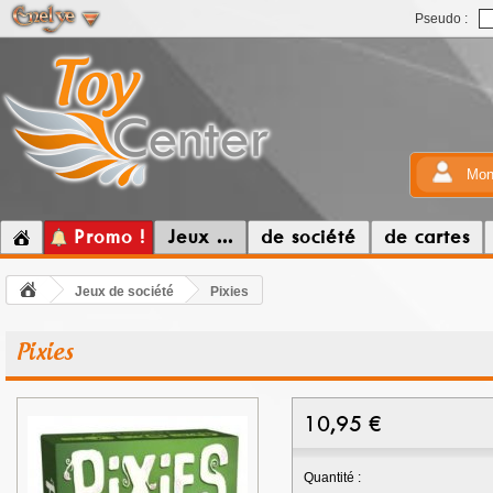
Pseudo :
Mon
Promo !
Jeux ...
de société
de cartes
Jeux de société
Pixies
Pixies
10,95
€
Quantité :