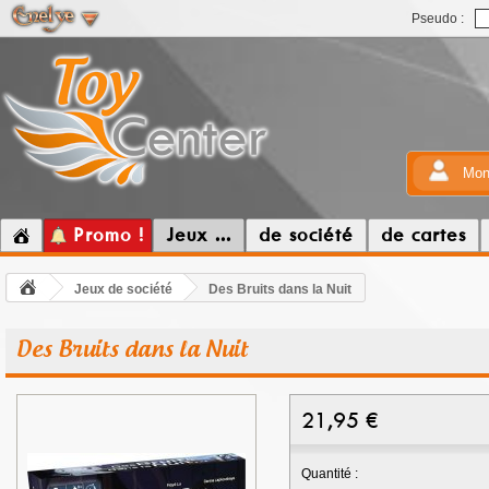
Pseudo :
Mon
Promo !
Jeux ...
de société
de cartes
Jeux de société
Des Bruits dans la Nuit
Des Bruits dans la Nuit
21,95
€
Quantité :