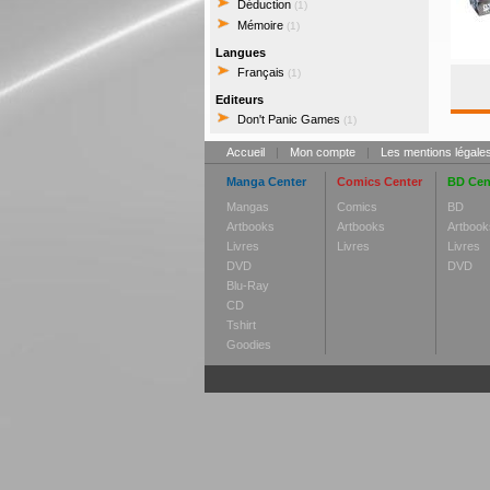
Déduction
(1)
Mémoire
(1)
Langues
Français
(1)
Editeurs
Don't Panic Games
(1)
Accueil
|
Mon compte
|
Les mentions légale
Manga Center
Comics Center
BD Cen
Mangas
Comics
BD
Artbooks
Artbooks
Artbook
Livres
Livres
Livres
DVD
DVD
Blu-Ray
CD
Tshirt
Goodies