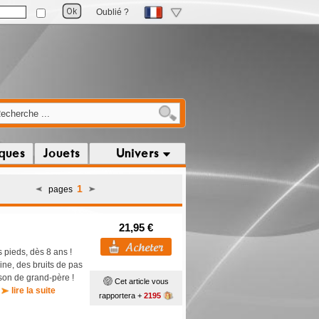
Oublié ?
iques
Jouets
Univers
1
pages
21,95 €
s pieds, dès 8 ans !
ine, des bruits de pas
ison de grand-père !
Cet article vous
!
lire la suite
rapportera +
2195