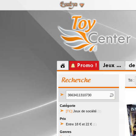
Promo !
Jeux ...
de
Recherche
Tri :
Catégorie
[TC]
Jeux de société
(1)
Prix
Entre 18 € et 22 €
(1)
Genres