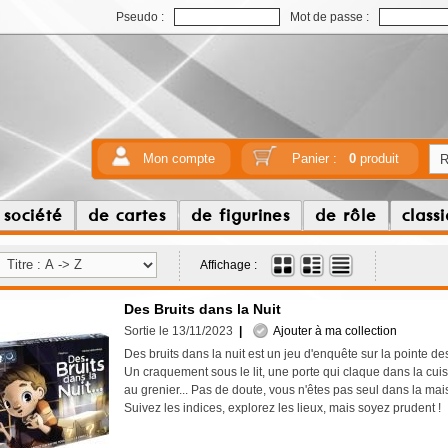
Pseudo :
Mot de passe :
Mon compte
Panier :
0
produit
 société
de cartes
de figurines
de rôle
class
Affichage :
Des Bruits dans la Nuit
Sortie le 13/11/2023
|
Ajouter à ma collection
Des bruits dans la nuit est un jeu d'enquête sur la pointe de
Un craquement sous le lit, une porte qui claque dans la cuis
au grenier... Pas de doute, vous n'êtes pas seul dans la ma
Suivez les indices, explorez les lieux, mais soyez prudent 