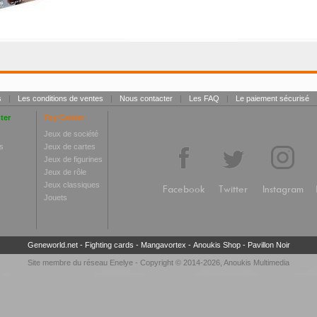
s
|
Les conditions de ventes
|
Nous contacter
|
Les FAQ
|
Le paiement sécurisé
ter
Toy Center
Jeux de société
s
Jeux de cartes
Jeux de figurines
Jeux de rôle
Jeux classiques
Facebook
Twitter
Instagram
Jouets
Geneworld.net
-
Fighting cards
-
Mangavortex
-
Anoukis Shop
-
Pavillon Noir
Site membre du réseau
Enelye
- Copyright © 2014-2026,
Anoukis Multimedia