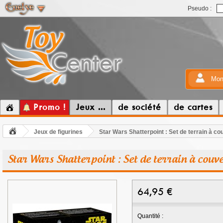
Pseudo :
Mon
Promo !
Jeux ...
de société
de cartes
Jeux de figurines
Star Wars Shatterpoint : Set de terrain à cou
Star Wars Shatterpoint : Set de terrain à couve
64,95
€
Quantité :