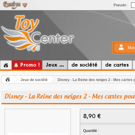
Pseudo :
Mon
Promo !
Jeux ...
de société
de cartes
Jeux de société
Disney - La Reine des neiges 2 - Mes cartes
Disney - La Reine des neiges 2 - Mes cartes p
8,90
€
Quantité :