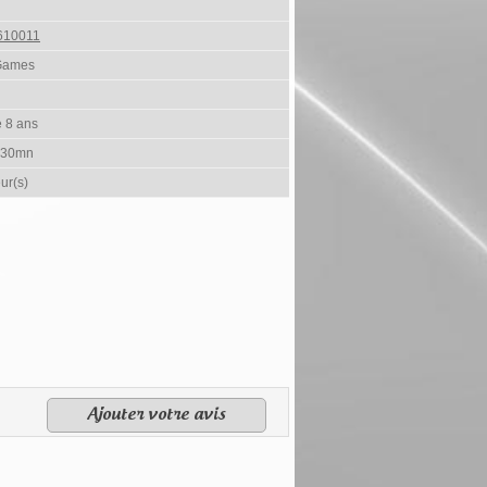
610011
Games
e 8 ans
 30mn
ur(s)
Ajouter votre avis