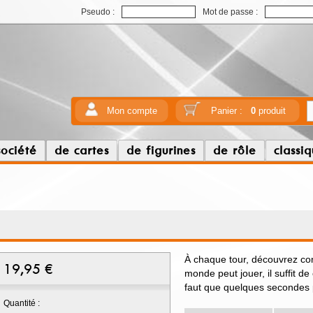
Pseudo :
Mot de passe :
Mon compte
Panier :
0
produit
société
de cartes
de figurines
de rôle
classi
À chaque tour, découvrez com
19,95
€
monde peut jouer, il suffit de
faut que quelques secondes p
Quantité :