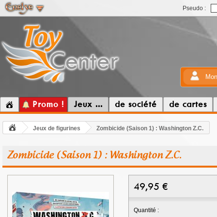
Pseudo :
Mon
Promo !
Jeux ...
de société
de cartes
Jeux de figurines
Zombicide (Saison 1) : Washington Z.C.
Zombicide (Saison 1) : Washington Z.C.
49,95
€
Quantité :