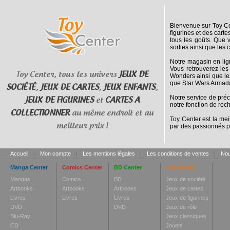
Bienvenue sur Toy Cen
figurines et des cart
tous les goûts. Que 
sorties ainsi que les 
Notre magasin en lig
Vous retrouverez les
Toy Center, tous les univers
JEUX DE
Wonders ainsi que le
que Star Wars Armada
SOCIÉTÉ
,
JEUX DE CARTES
,
JEUX ENFANTS
,
Notre service de pré
JEUX DE FIGURINES
et
CARTES A
notre fonction de rec
COLLECTIONNER
au même endroit et au
Toy Center est la mei
meilleur prix !
par des passionnés p
Accueil
|
Mon compte
|
Les mentions légales
|
Les conditions de ventes
|
Nou
Manga Center
Comics Center
BD Center
Toy Center
Mangas
Comics
BD
Jeux de société
Artbooks
Artbooks
Artbooks
Jeux de cartes
Livres
Livres
Livres
Jeux de figurines
DVD
DVD
Jeux de rôle
Blu-Ray
Jeux classiques
CD
Jouets