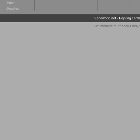
Tshirt
Goodies
Geneworld.net
-
Fighting card
Site membre du réseau
Enely