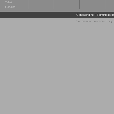
Tshirt
Goodies
Geneworld.net
-
Fighting card
Site membre du réseau
Enely