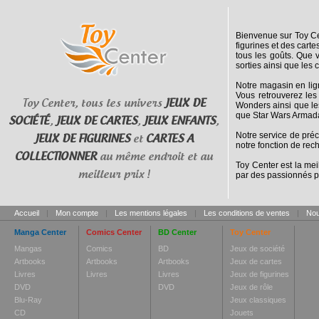
Bienvenue sur Toy Cen
figurines et des cart
tous les goûts. Que 
sorties ainsi que les 
Notre magasin en lig
Vous retrouverez les
Toy Center, tous les univers
JEUX DE
Wonders ainsi que le
que Star Wars Armada
SOCIÉTÉ
,
JEUX DE CARTES
,
JEUX ENFANTS
,
Notre service de pré
JEUX DE FIGURINES
et
CARTES A
notre fonction de rec
COLLECTIONNER
au même endroit et au
Toy Center est la mei
meilleur prix !
par des passionnés p
Accueil
|
Mon compte
|
Les mentions légales
|
Les conditions de ventes
|
Nou
Manga Center
Comics Center
BD Center
Toy Center
Mangas
Comics
BD
Jeux de société
Artbooks
Artbooks
Artbooks
Jeux de cartes
Livres
Livres
Livres
Jeux de figurines
DVD
DVD
Jeux de rôle
Blu-Ray
Jeux classiques
CD
Jouets