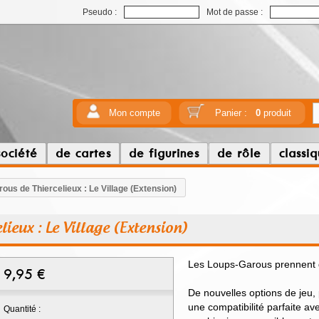
Pseudo :
Mot de passe :
Mon compte
Panier :
0
produit
société
de cartes
de figurines
de rôle
classi
ous de Thiercelieux : Le Village (Extension)
ieux : Le Village (Extension)
Les Loups-Garous prennent du
9,95
€
De nouvelles options de jeu, 
une compatibilité parfaite av
Quantité :