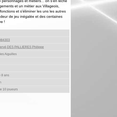
 personnages et métiers... on s'en lèche
ogements et un métier aux Villageois,
fonctions et s'éliminer les uns les autres
ndeur de jeu inégalée et des centaines
e !
084303
rvé,DES PALLIERES Philippe
es Aiguilles
e 8 ans
h
de 10 joueurs