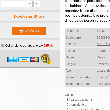
combinaisons possibles entre
les babines ! Attribuez des l
regardez-les se disputer ces 
pour les obtenir... Une profo
Expédié sous 15 jours
d'heures de jeu en perspectiv
Référence :
671608
Code barre :
3558380
Auteur :
MARLY He
Cet article vous rapportera +
995
Editeur :
Le Sens d
Genre :
Rôles
Langue :
Français
Age :
à partir d
Durée d'une partie :
30mn à 1
Nombre de joueurs :
8 à plus 
Contenu :
- 14 cartes bâtiments,
- 9 pions de rôle,
- 2 personnages spéciaux,