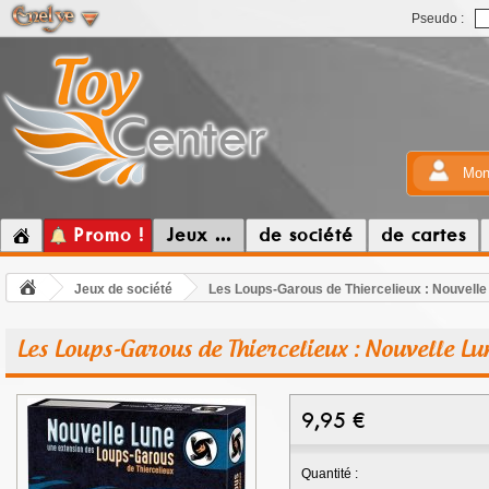
Pseudo :
Mon
Promo !
Jeux ...
de société
de cartes
Jeux de société
Les Loups-Garous de Thiercelieux : Nouvelle
Les Loups-Garous de Thiercelieux : Nouvelle Lu
9,95
€
Quantité :