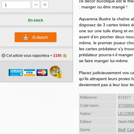
ce décor bucolique est le thé
: manger ou être mangé !
Aquarena illustre la chaîne 
En stock
disposez de 3 cartes tirées 
une sur une tuile étang et e
avant d'en piocher deux nouv
même, le premier joueur chois
les cartes prédateur s'y trouv
prédateur pourra-t-il mange
Cet article vous rapportera +
2195
se faire manger lui-même
Placez judicieusement vos ca
qu'ils attrapent leurs proies f
deviennent pas à leur tour le
Référence :
671577
Code barre :
3770005
Auteur :
LE CORRE
Editeur :
Geek Att
Genre :
Bluff
,
Car