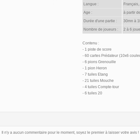
Langue :
Français,
Age :
à partir d
Durée d'une partie :
30mn à 1
Nombre de joueurs :
2 à 6 joue
Contenu :
- 1 piste de score
- 60 cartes Prédateur (10x6 coule
- 6 pions Grenouille
- 1 pion Heron
- 7 tuiles Etang
- 21 tuiles Mouche
- 4 tuiles Compte-tour
- 6 tuiles 20
Il n'y a aucun commentaire pour le moment, soyez le premier à laisser votre avis !