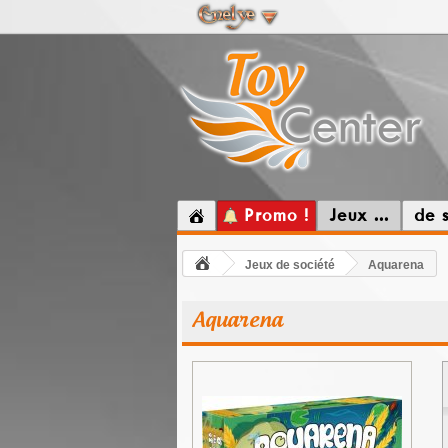
Promo !
Jeux ...
de 
Jeux de société
Aquarena
Aquarena