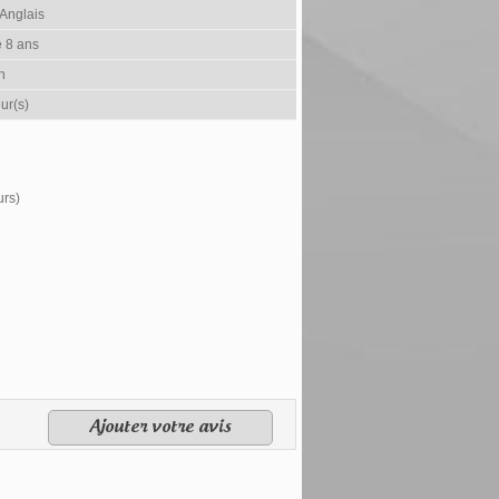
 Anglais
e 8 ans
h
ur(s)
urs)
Ajouter votre avis