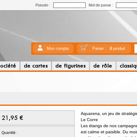
Pseudo :
Mot de passe :
Mon compte
Panier :
0
produit
société
de cartes
de figurines
de rôle
classi
Aquarena, un jeu de stratégie 
21,95
€
Le Corre
Les étangs de nos campagnes
est calme et paisible. Du moi
Quantité :