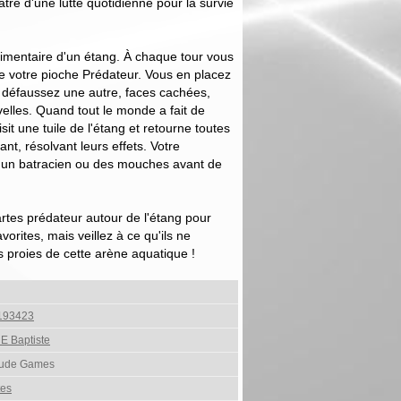
âtre d'une lutte quotidienne pour la survie
alimentaire d'un étang. À chaque tour vous
de votre pioche Prédateur. Vous en placez
n défaussez une autre, faces cachées,
elles. Quand tout le monde a fait de
it une tuile de l'étang et retourne toutes
ant, résolvant leurs effets. Votre
r un batracien ou des mouches avant de
rtes prédateur autour de l'étang pour
avorites, mais veillez à ce qu'ils ne
s proies de cette arène aquatique !
193423
 Baptiste
itude Games
tes