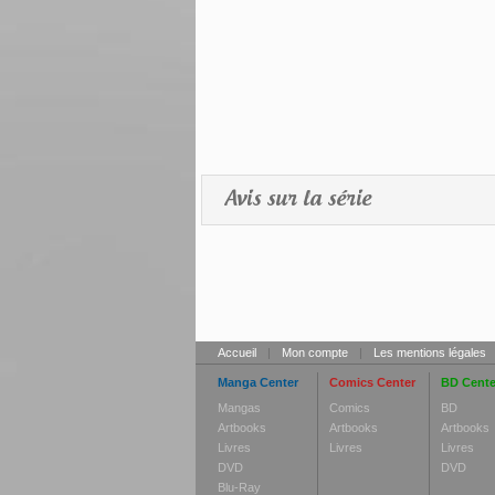
Avis sur la série
Accueil
|
Mon compte
|
Les mentions légales
Manga Center
Comics Center
BD Cente
Mangas
Comics
BD
Artbooks
Artbooks
Artbooks
Livres
Livres
Livres
DVD
DVD
Blu-Ray