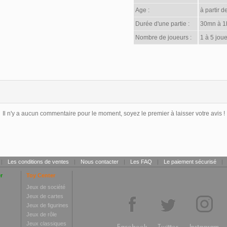
Age :
à partir d
Durée d'une partie :
30mn à 1
Nombre de joueurs :
1 à 5 joue
Il n'y a aucun commentaire pour le moment, soyez le premier à laisser votre avis !
|
Les conditions de ventes
|
Nous contacter
|
Les FAQ
|
Le paiement sécurisé
|
r
Toy Center
Jeux de société
Jeux de cartes
Jeux de figurines
Jeux de rôle
Jeux classiques
Facebook
Twitter
Instagram