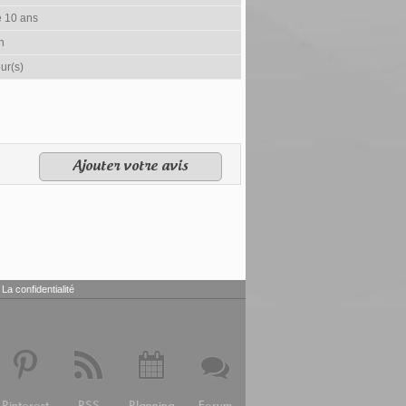
e 10 ans
h
ur(s)
Ajouter votre avis
La confidentialité
Pinterest
RSS
Planning
Forum