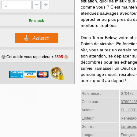
situation, quoi de mieux que
comme vous ? C'est maintena
étendues sauvages avec tout
approcher au plus près du da
En stock
meilleurs trophées.
Dans Terror Below, votre obje
Points de victoire. En foncti
Ver, vous aurez un certain n
son attention, se déplacer su
Cet article vous rapportera +
3595
décombres pour les échange
survie, ramasser un Oeuf de V
personnage meurt, recrutez-e
aurez que 3 au départ !
Référence :
670479
Code barre :
3760243
Auteur :
ELLIOTT 
Editeur :
Renegade
Genre :
Livraison
Langue :
Français