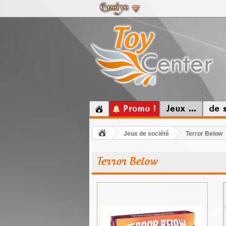
Promo !
Jeux ...
de 
Jeux de société
Terror Below
Terror Below