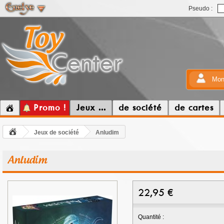
Pseudo :
Mon
Promo !
Jeux ...
de société
de cartes
Jeux de société
Anludim
Anludim
22,95
€
Quantité :