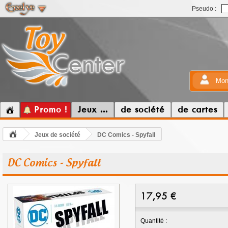
Pseudo :
Mon
Promo !
Jeux ...
de société
de cartes
Jeux de société
DC Comics - Spyfall
DC Comics - Spyfall
17,95
€
Quantité :