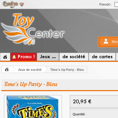
Pseudo :
Mon
Promo !
Jeux ...
de société
de cartes
Jeux de société
Time's Up Party - Bleu
Time's Up Party - Bleu
20,95
€
Quantité :