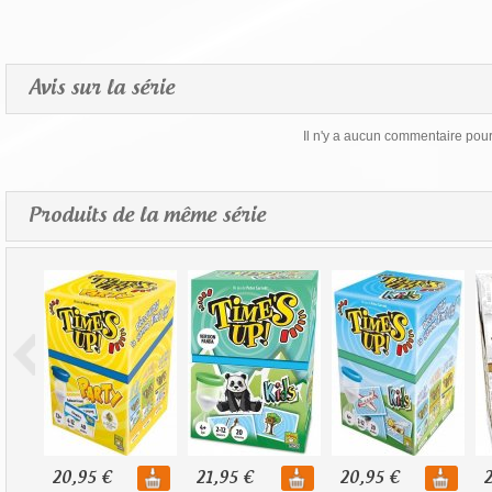
Avis sur la série
Il n'y a aucun commentaire pour 
Produits de la même série
20,95 €
21,95 €
20,95 €
2