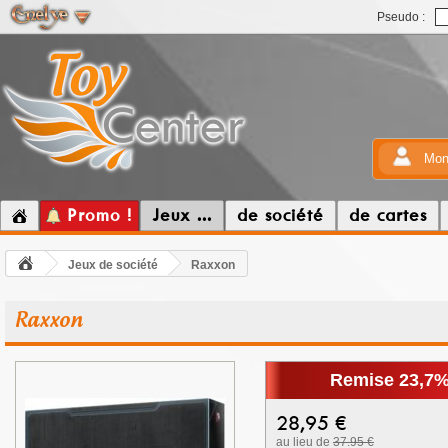
Pseudo :
Mon
Promo !
Jeux ...
de société
de cartes
Jeux de société
Raxxon
Raxxon
Remise 23,7
28,95
€
au lieu de
37.95 €