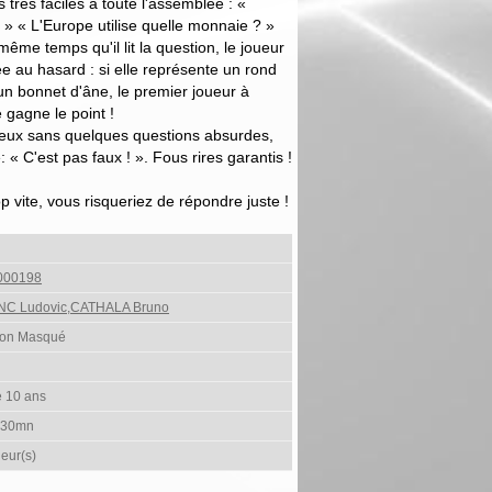
très faciles à toute l'assemblée : «
? » « L'Europe utilise quelle monnaie ? »
ême temps qu'il lit la question, le joueur
ée au hasard : si elle représente un rond
un bonnet d'âne, le premier joueur à
gagne le point !
rieux sans quelques questions absurdes,
 « C'est pas faux ! ». Fous rires garantis !
p vite, vous risqueriez de répondre juste !
000198
C Ludovic,CATHALA Bruno
ion Masqué
e 10 ans
 30mn
ueur(s)