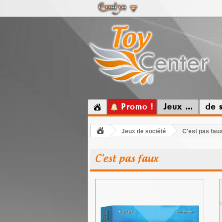
Promo !
Jeux ...
de 
Jeux de société
C'est pas fau
C'est pas faux