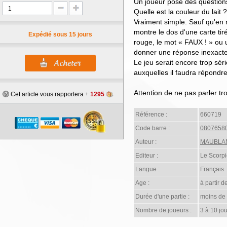
Un joueur pose des questions 
Quelle est la couleur du lait 
Vraiment simple. Sauf qu'en m
montre le dos d'une carte tir
Expédié sous 15 jours
rouge, le mot « FAUX ! » ou 
donner une réponse inexacte 
Le jeu serait encore trop sé
auxquelles il faudra répondre:
Attention de ne pas parler tro
Cet article vous rapportera +
1295
Référence :
660719
Code barre :
0807658
Auteur :
MAUBLAN
Editeur :
Le Scorp
Langue :
Français
Age :
à partir d
Durée d'une partie :
moins de
Nombre de joueurs :
3 à 10 jo