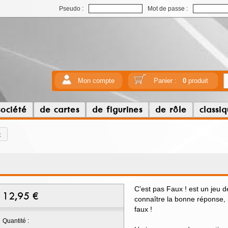
Pseudo :
Mot de passe :
Mon compte
Panier :
0
produit
société
de cartes
de figurines
de rôle
classi
x
C'est pas Faux ! est un jeu de
12,95
€
connaître la bonne réponse,
faux !
Quantité :