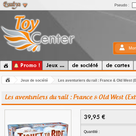
Pseudo :
Mon
Promo !
Jeux ...
de société
de cartes
Jeux de société
Les aventuriers du rail : France & Old West (
Les aventuriers du rail : France & Old West (Ex
39,95
€
Quantité :