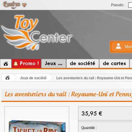
Pseudo :
Mon
Promo !
Jeux ...
de société
de cartes
Jeux de société
Les aventuriers du rail : Royaume-Uni et Pen
Les aventuriers du rail : Royaume-Uni et Penns
35,95
€
Quantité :