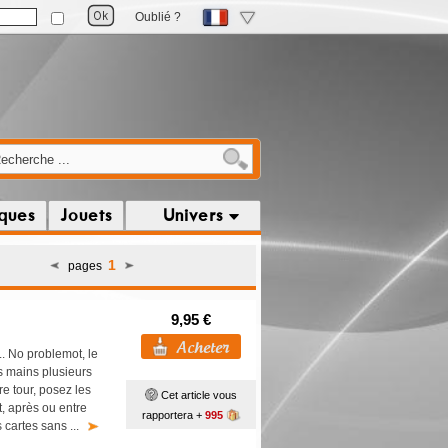
Oublié ?
iques
Jouets
Univers
1
pages
9,95 €
... No problemot, le
os mains plusieurs
re tour, posez les
Cet article vous
t, après ou entre
rapportera +
995
s cartes sans ...