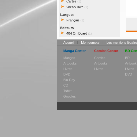
Cartes
(1)
Vocabulaire
(1)
Langues
Français
(1)
Editeurs
404 On Board
(1)
Accueil
|
Mon compte
|
Les mentions légale
Manga Center
Comics Center
BD Cen
Mangas
Comics
BD
Artbooks
Artbooks
Artbook
Livres
Livres
Livres
DVD
DVD
Blu-Ray
CD
Tshirt
Goodies