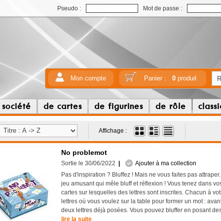
Pseudo :
Mot de passe :
Mon compte
Panier :
0
produit
 société
de cartes
de figurines
de rôle
class
Affichage :
No problemot
Sortie le 30/06/2022
|
Ajouter à ma collection
Pas d'inspiration ? Bluffez ! Mais ne vous faites pas attraper
jeu amusant qui mêle bluff et réflexion ! Vous tenez dans v
cartes sur lesquelles des lettres sont inscrites. Chacun à vot
lettres où vous voulez sur la table pour former un mot : avan
deux lettres déjà posées. Vous pouvez bluffer en posant de
lire la suite