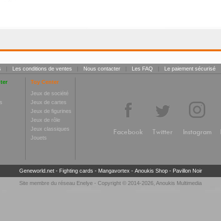
s
|
Les conditions de ventes
|
Nous contacter
|
Les FAQ
|
Le paiement sécurisé
ter
Toy Center
Jeux de société
s
Jeux de cartes
Jeux de figurines
Jeux de rôle
Jeux classiques
Facebook
Twitter
Instagram
Jouets
Geneworld.net
-
Fighting cards
-
Mangavortex
-
Anoukis Shop
-
Pavillon Noir
Site membre du réseau
Enelye
- Copyright © 2014-2026,
Anoukis Multimedia