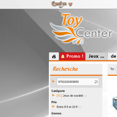
Promo !
Jeux ...
de
Recherche
Tri :
Catégorie
[TC]
Jeux de société
(1)
Prix
Entre 8 € et 10 €
(1)
Genres