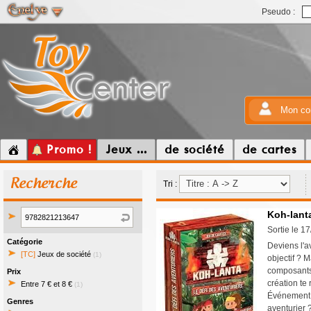
Pseudo :
Mon co
Promo !
Jeux ...
de société
de cartes
Recherche
Tri :
Koh-lanta
Sortie le 1
Catégorie
Deviens l'a
[TC]
Jeux de société
(1)
objectif ? 
composants.
Prix
création te
Entre 7 € et 8 €
(1)
Événement »,
Genres
aventurier