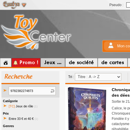
Pseudo :
Mon co
Promo !
Jeux ...
de société
de cartes
Recherche
Tri :
Chronique
des déess
Catégorie
Sortie le 2
[TC]
Jeux de rôle
(1)
Calice, le
Chroniques 
Prix
Fondée il y
Entre 33 € et 40 €
(1)
cataclysme 
Genres
réhabilitée