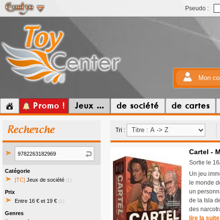
Pseudo :
Mon co
Promo !
Jeux ...
de société
de cartes
Recherche
Tri :
Cartel - 
Sortie le 1
Catégorie
Un jeu imme
[TC]
Jeux de société
(1)
le monde de
un personna
Prix
de la Isla 
Entre 16 € et 19 €
(1)
des narcotr
Genres
lire la suite