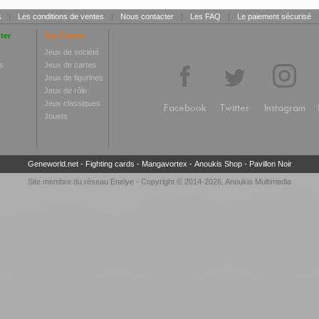
s
|
Les conditions de ventes
|
Nous contacter
|
Les FAQ
|
Le paiement sécurisé
ter
Toy Center
Jeux de société
s
Jeux de cartes
Jeux de figurines
Jeux de rôle
Jeux classiques
Facebook
Twitter
Instagram
Jouets
Geneworld.net
-
Fighting cards
-
Mangavortex
-
Anoukis Shop
-
Pavillon Noir
Site membre du réseau
Enelye
- Copyright © 2014-2026,
Anoukis Multimedia