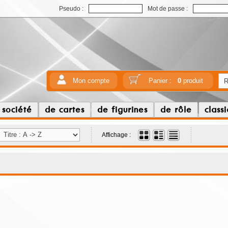
Pseudo :
Mot de passe :
Mon compte
Panier :
0
produit
 société
de cartes
de figurines
de rôle
class
Affichage :