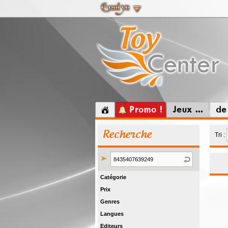
Promo !
Jeux ...
de
Recherche
Tri :
Catégorie
Prix
Genres
Langues
Editeurs