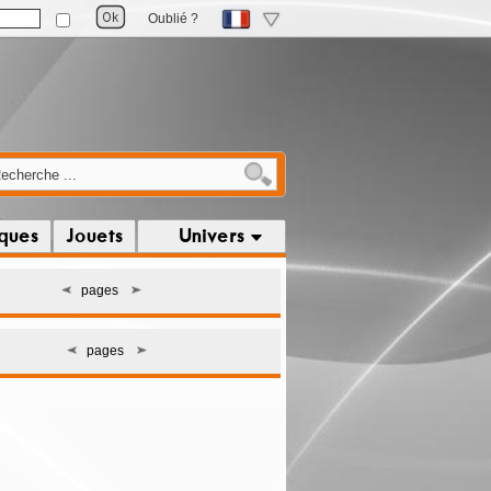
Oublié ?
iques
Jouets
Univers
pages
pages