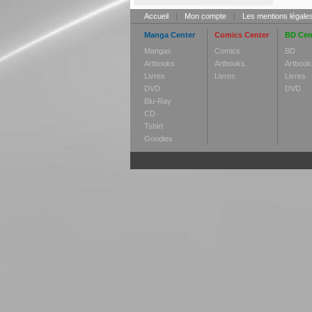
Accueil
|
Mon compte
|
Les mentions légale
Manga Center
Comics Center
BD Cen
Mangas
Comics
BD
Artbooks
Artbooks
Artbook
Livres
Livres
Livres
DVD
DVD
Blu-Ray
CD
Tshirt
Goodies