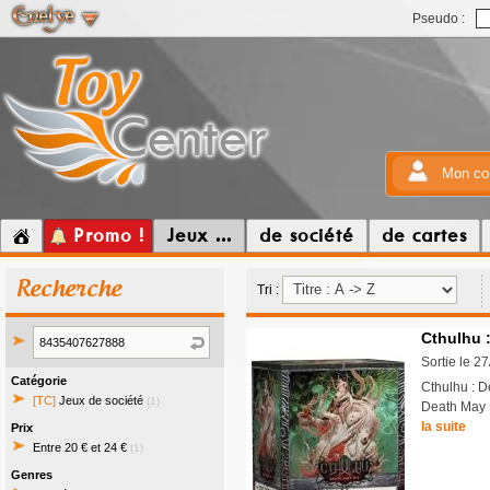
Pseudo :
Mon co
Promo !
Jeux ...
de société
de cartes
Recherche
Tri :
Cthulhu 
Sortie le 2
Catégorie
Cthulhu : D
[TC]
Jeux de société
(1)
Death May D
la suite
Prix
Entre 20 € et 24 €
(1)
Genres