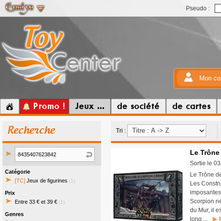
Pseudo :
Mon co
Promo !
Jeux ...
de société
de cartes
Recherche
Tri :
Le Trône
Sortie le 0
Catégorie
Le Trône de
[TC]
Jeux de figurines
(1)
Les Constru
imposantes 
Prix
Scorpion ne
Entre 33 € et 39 €
(1)
du Mur, il e
Genres
long ...