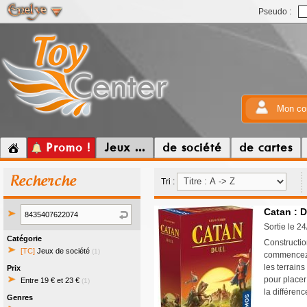
Pseudo :
Mon co
Promo !
Jeux ...
de société
de cartes
Recherche
Tri :
Catan : D
Sortie le 2
Catégorie
Constructio
[TC]
Jeux de société
(1)
commencez a
les terrain
Prix
pour placer
Entre 19 € et 23 €
(1)
la différenc
Genres