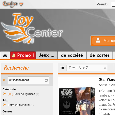
Pseudo :
Mon co
Promo !
Jeux ...
de société
de cartes
Recherche
Tri :
Star Wars
Sortie le 2
Catégorie
« Groupe Ro
[TC]
Jeux de figurines
(1)
jambes. » -
volant au-d
Prix
attaqués. F
Entre 25 € et 30 €
(1)
47 ne doive
Genres
LÉGION ..