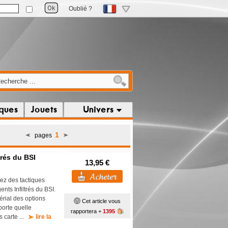
Oublié ?
iques
Jouets
Univers
1
pages
trés du BSI
13,95 €
ez des tactiques
nts Infiltrés du BSI.
périal des options
Cet article vous
porte quelle
rapportera +
1395
 carte ...
lire la