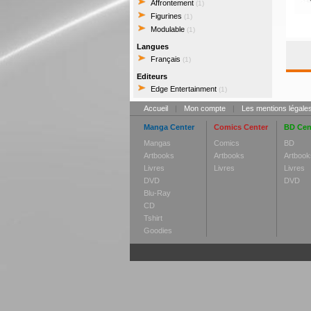
Affrontement
(1)
Figurines
(1)
Modulable
(1)
Langues
Français
(1)
Editeurs
Edge Entertainment
(1)
Accueil
|
Mon compte
|
Les mentions légale
Manga Center
Comics Center
BD Cen
Mangas
Comics
BD
Artbooks
Artbooks
Artbook
Livres
Livres
Livres
DVD
DVD
Blu-Ray
CD
Tshirt
Goodies