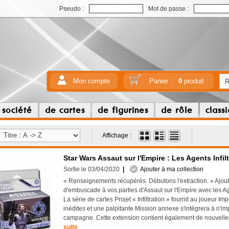
Pseudo :
Mot de passe :
Mon compte
Panier :
0
produit
 société
de cartes
de figurines
de rôle
class
Affichage :
Star Wars Assaut sur l'Empire : Les Agents Infil
Sortie le 03/04/2020
|
Ajouter à ma collection
« Renseignements récupérés. Débutons l'extraction. » Ajout
d'embuscade à vos parties d'Assaut sur l'Empire avec les Age
La série de cartes Projet « Infiltration » fournit au joueur Im
inédites et une palpitante Mission annexe s'intégrera à n'im
campagne. Cette extension contient également de nouvelles
suite