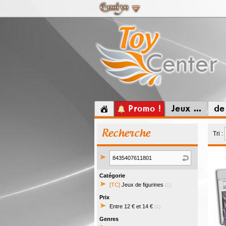
Promo !
Jeux ...
de
Recherche
Tri :
Catégorie
[TC]
Jeux de figurines
(1)
Prix
Entre 12 € et 14 €
(1)
Genres