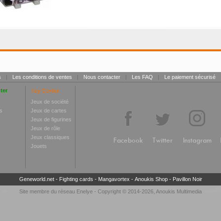
s
|
Les conditions de ventes
|
Nous contacter
|
Les FAQ
|
Le paiement sécurisé
ter
Toy Center
Jeux de société
s
Jeux de cartes
Jeux de figurines
Jeux de rôle
Jeux classiques
Facebook
Twitter
Instagram
Jouets
Geneworld.net
-
Fighting cards
-
Mangavortex
-
Anoukis Shop
-
Pavillon Noir
Site membre du réseau
Enelye
- Copyright © 2014-2026,
Anoukis Multimedia