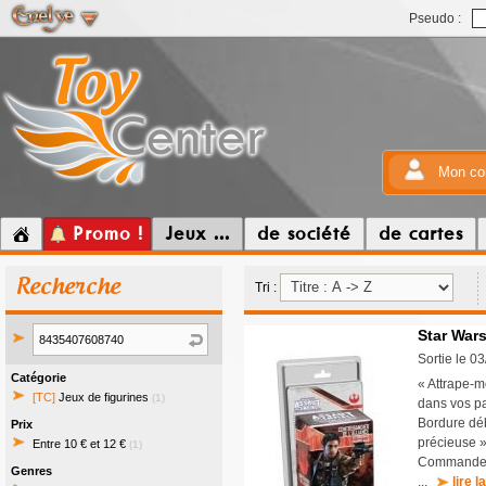
Pseudo :
Mon co
Promo !
Jeux ...
de société
de cartes
Recherche
Tri :
Star Wars
Sortie le 0
Catégorie
« Attrape-mo
[TC]
Jeux de figurines
(1)
dans vos pa
Bordure dé
Prix
précieuse »
Entre 10 € et 12 €
(1)
Commandeme
Genres
...
lire l