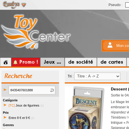
Pseudo :
Mon co
Promo !
Jeux ...
de société
de cartes
Recherche
Tri :
Descent (
Sortie le 0
Catégorie
Le Mage Imm
[TC]
Jeux de figurines
(1)
embraser le
répandez vi
Prix
Ténèbres ! 
Entre 8 € et 9 €
(1)
Intrigue « 
Genres
Seigneur d