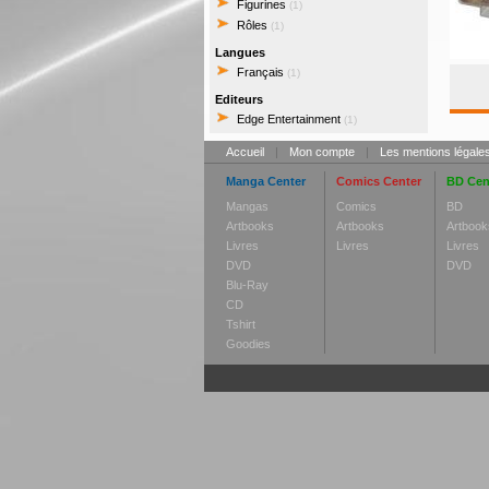
Figurines
(1)
Rôles
(1)
Langues
Français
(1)
Editeurs
Edge Entertainment
(1)
Accueil
|
Mon compte
|
Les mentions légale
Manga Center
Comics Center
BD Cen
Mangas
Comics
BD
Artbooks
Artbooks
Artbook
Livres
Livres
Livres
DVD
DVD
Blu-Ray
CD
Tshirt
Goodies