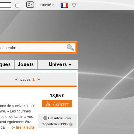
Oublié ?
iques
Jouets
Univers
1
pages
13,95 €
rce de survivre à tout
ire. » Les figurines
ise et de larcin à vos
Cet article vous
peut également être
rapportera +
1395
égal ...
lire la suite