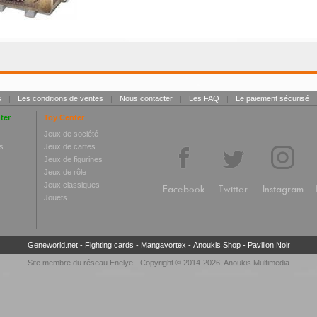
s
|
Les conditions de ventes
|
Nous contacter
|
Les FAQ
|
Le paiement sécurisé
ter
Toy Center
Jeux de société
s
Jeux de cartes
Jeux de figurines
Jeux de rôle
Jeux classiques
Facebook
Twitter
Instagram
Jouets
Geneworld.net
-
Fighting cards
-
Mangavortex
-
Anoukis Shop
-
Pavillon Noir
Site membre du réseau
Enelye
- Copyright © 2014-2026,
Anoukis Multimedia