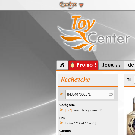
Promo !
Jeux ...
de
Recherche
Tri :
Catégorie
[TC]
Jeux de figurines
(1)
Prix
Entre 12 € et 14 €
(1)
Genres