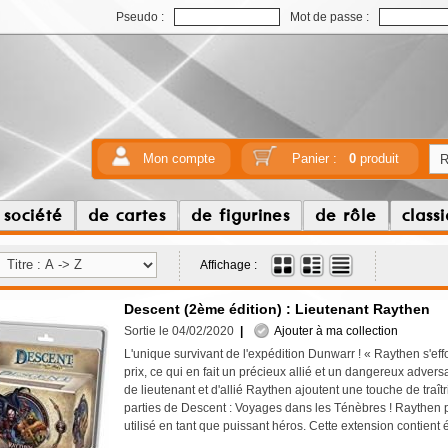
Pseudo :
Mot de passe :
Mon compte
Panier :
0
produit
 société
de cartes
de figurines
de rôle
class
Affichage :
Descent (2ème édition) : Lieutenant Raythen
Sortie le 04/02/2020
|
Ajouter à ma collection
L'unique survivant de l'expédition Dunwarr ! « Raythen s'effo
prix, ce qui en fait un précieux allié et un dangereux adversa
de lieutenant et d'allié Raythen ajoutent une touche de traîtr
parties de Descent : Voyages dans les Ténèbres ! Raythen 
utilisé en tant que puissant héros. Cette extension contient 